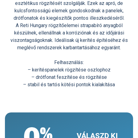
esztétikus rögzítését szolgálják. Ezek az apró, de
kulcsfontosságú elemek gondoskodnak a panelek,
drótfonatok és kiegészítők pontos illeszkedéséről.
A Reti Hungary rögzítőelemei strapabíró anyagból
készülnek, ellenállnak a korróziónak és az időjárási
viszontagságoknak. Ideálisak új kerítés építéséhez és
meglévő rendszerek karbantartásához egyaránt.
Felhasználás:
– kerítéspanelek rögzítése oszlophoz
– drótfonat feszítése és rögzítése
– stabil és tartós kötési pontok kialakítása
VÁLASZD KI