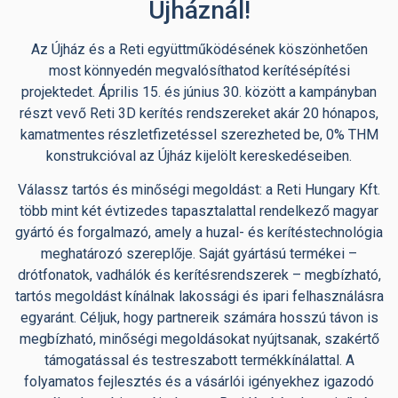
Újháznál!
Az Újház és a Reti együttműködésének köszönhetően
most könnyedén megvalósíthatod kerítésépítési
projektedet. Április 15. és június 30. között a kampányban
részt vevő Reti 3D kerítés rendszereket akár 20 hónapos,
kamatmentes részletfizetéssel szerezheted be, 0% THM
konstrukcióval az Újház kijelölt kereskedéseiben.
Válassz tartós és minőségi megoldást: a Reti Hungary Kft.
több mint két évtizedes tapasztalattal rendelkező magyar
gyártó és forgalmazó, amely a huzal- és kerítéstechnológia
meghatározó szereplője. Saját gyártású termékei –
drótfonatok, vadhálók és kerítésrendszerek – megbízható,
tartós megoldást kínálnak lakossági és ipari felhasználásra
egyaránt. Céljuk, hogy partnereik számára hosszú távon is
megbízható, minőségi megoldásokat nyújtsanak, szakértő
támogatással és testreszabott termékkínálattal. A
folyamatos fejlesztés és a vásárlói igényekhez igazodó