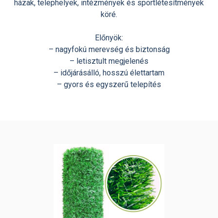
házak, telephelyek, intézmények és sportlétesítmények
köré.
Előnyök:
– nagyfokú merevség és biztonság
– letisztult megjelenés
– időjárásálló, hosszú élettartam
– gyors és egyszerű telepítés