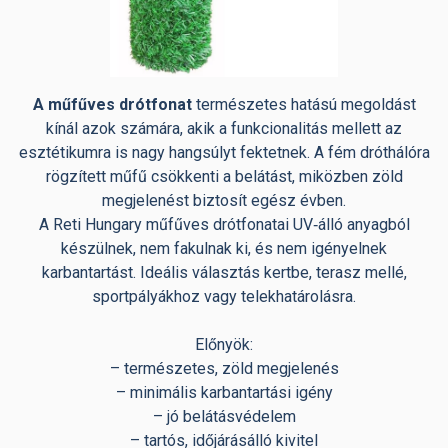
A műfűves drótfonat
természetes hatású megoldást
kínál azok számára, akik a funkcionalitás mellett az
esztétikumra is nagy hangsúlyt fektetnek. A fém dróthálóra
rögzített műfű csökkenti a belátást, miközben zöld
megjelenést biztosít egész évben.
A Reti Hungary műfűves drótfonatai UV‑álló anyagból
készülnek, nem fakulnak ki, és nem igényelnek
karbantartást. Ideális választás kertbe, terasz mellé,
sportpályákhoz vagy telekhatárolásra.
Előnyök:
– természetes, zöld megjelenés
– minimális karbantartási igény
– jó belátásvédelem
– tartós, időjárásálló kivitel