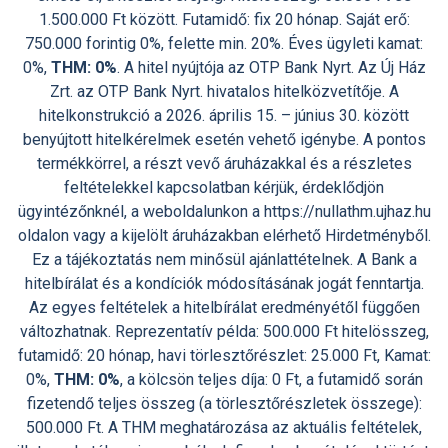
1.500.000 Ft között. Futamidő: fix 20 hónap. Saját erő:
750.000 forintig 0%, felette min. 20%. Éves ügyleti kamat:
0%,
THM: 0%
. A hitel nyújtója az OTP Bank Nyrt. Az Új Ház
Zrt. az OTP Bank Nyrt. hivatalos hitelközvetítője. A
hitelkonstrukció a 2026. április 15. – június 30. között
benyújtott hitelkérelmek esetén vehető igénybe. A pontos
termékkörrel, a részt vevő áruházakkal és a részletes
feltételekkel kapcsolatban kérjük, érdeklődjön
ügyintézőnknél, a weboldalunkon a https://nullathm.ujhaz.hu
oldalon vagy a kijelölt áruházakban elérhető Hirdetményből.
Ez a tájékoztatás nem minősül ajánlattételnek. A Bank a
hitelbírálat és a kondíciók módosításának jogát fenntartja.
Az egyes feltételek a hitelbírálat eredményétől függően
változhatnak. Reprezentatív példa: 500.000 Ft hitelösszeg,
futamidő: 20 hónap, havi törlesztőrészlet: 25.000 Ft, Kamat:
0%,
THM: 0%
, a kölcsön teljes díja: 0 Ft, a futamidő során
fizetendő teljes összeg (a törlesztőrészletek összege):
500.000 Ft. A THM meghatározása az aktuális feltételek,