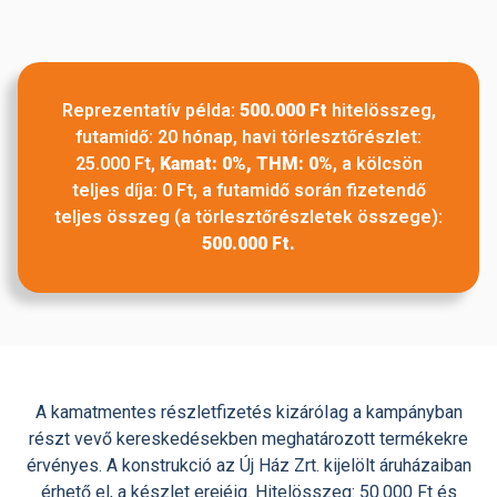
Reprezentatív példa:
500.000 Ft
hitelösszeg,
futamidő: 20 hónap, havi törlesztőrészlet:
25.000 Ft,
Kamat: 0%, THM: 0%
, a kölcsön
teljes díja: 0 Ft, a futamidő során fizetendő
teljes összeg (a törlesztőrészletek összege):
500.000 Ft.
A kamatmentes részletfizetés kizáróIag a kampányban
részt vevő kereskedésekben meghatározott termékekre
érvényes. A konstrukció az Új Ház Zrt. kijelölt áruházaiban
érhető el, a készlet erejéig. Hitelösszeg: 50.000 Ft és