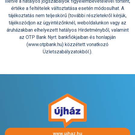
illetve a hatályos jogszabályok figyelembevételével történt,
értéke a feltételek változtatása esetén módosulhat. A
tájékoztatás nem teljeskörű (további részletekről kérjük,
tájékozódjon az ügyintézőnknél, weboldalunkon vagy az
áruházakban elhelyezett hatályos Hirdetményből, valamint
az OTP Bank Nyrt. bankfiókjaiban és honlapján
(www.otpbank.hu) közzétett vonatkozó
Üzletszabályzatokból.).
www.ujhaz.hu