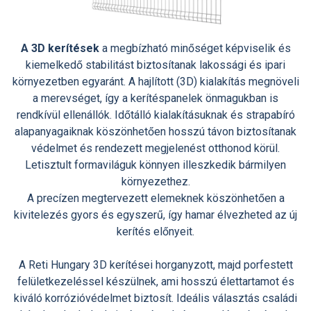
A 3D kerítések
a megbízható minőséget képviselik és
kiemelkedő stabilitást biztosítanak lakossági és ipari
környezetben egyaránt. A hajlított (3D) kialakítás megnöveli
a merevséget, így a kerítéspanelek önmagukban is
rendkívül ellenállók. Időtálló kialakításuknak és strapabíró
alapanyagaiknak köszönhetően hosszú távon biztosítanak
védelmet és rendezett megjelenést otthonod körül.
Letisztult formaviláguk könnyen illeszkedik bármilyen
környezethez.
A precízen megtervezett elemeknek köszönhetően a
kivitelezés gyors és egyszerű, így hamar élvezheted az új
kerítés előnyeit.
A Reti Hungary 3D kerítései horganyzott, majd porfestett
felületkezeléssel készülnek, ami hosszú élettartamot és
kiváló korrózióvédelmet biztosít. Ideális választás családi