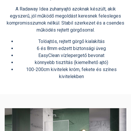
A Radaway Idea zuhanyajtó azoknak készült, akik
egyszerű, jól működő megoldást keresnek felesleges
kompromisszumok nélkül. Stabil szerkezet és a csendes
működés rejtett görgősorral.
Tolóajtós, rejtett görgő kialakítás
6 és 8mm edzett biztonsági üveg
EasyClean vízlepergető bevonat
könnyebb tisztítás (kiemelhető ajtó)
100-200cm kivitelek króm, fekete és színes
kivitelekben