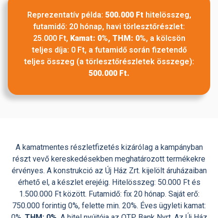
Reprezentatív példa:
500.000 Ft
hitelösszeg,
futamidő: 20 hónap, havi törlesztőrészlet:
25.000 Ft,
Kamat: 0%, THM: 0%
, a kölcsön
teljes díja: 0 Ft, a futamidő során fizetendő
teljes összeg (a törlesztőrészletek összege):
500.000 Ft.
A kamatmentes részletfizetés kizáróIag a kampányban
részt vevő kereskedésekben meghatározott termékekre
érvényes. A konstrukció az Új Ház Zrt. kijelölt áruházaiban
érhető el, a készlet erejéig. Hitelösszeg: 50.000 Ft és
1.500.000 Ft között. Futamidő: fix 20 hónap. Saját erő:
750.000 forintig 0%, felette min. 20%. Éves ügyleti kamat:
0%,
THM: 0%
. A hitel nyújtója az OTP Bank Nyrt. Az Új Ház