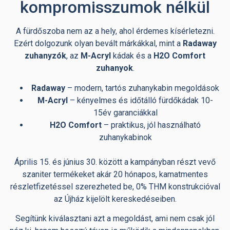
kompromisszumok nélkül
A fürdőszoba nem az a hely, ahol érdemes kísérletezni.
Ezért dolgozunk olyan bevált márkákkal, mint a
Radaway
zuhanyzók
, az
M-Acryl
kádak és a
H
2
O Comfort
zuhanyok
.
Radaway
– modern, tartós zuhanykabin megoldások
M-Acryl
– kényelmes és időtálló fürdőkádak 10-
15év garanciákkal
H2O Comfort
– praktikus, jól használható
zuhanykabinok
Április 15. és június 30. között a kampányban részt vevő
szaniter termékeket akár 20 hónapos, kamatmentes
részletfizetéssel szerezheted be, 0% THM konstrukcióval
az Újház kijelölt kereskedéseiben.
Segítünk kiválasztani azt a megoldást, ami nem csak jól