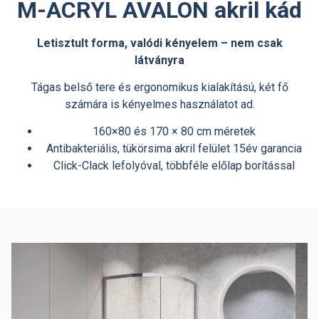
M-ACRYL
AVALON akril kád
Letisztult forma, valódi kényelem – nem csak
látványra
Tágas belső tere és ergonomikus kialakítású, két fő
számára is kényelmes használatot ad.
160×80 és 170 × 80 cm méretek
Antibakteriális, tükörsima akril felület 15év garancia
Click-Clack lefolyóval, többféle előlap borítással