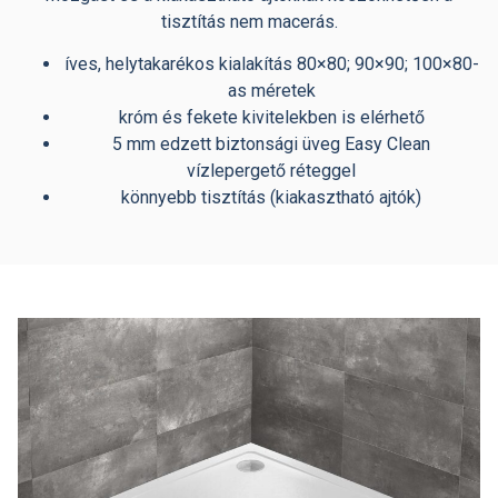
tisztítás nem macerás.
íves, helytakarékos kialakítás 80×80; 90×90; 100×80-
as méretek
króm és fekete kivitelekben is elérhető
5 mm edzett biztonsági üveg Easy Clean
vízlepergető réteggel
könnyebb tisztítás (kiakasztható ajtók)