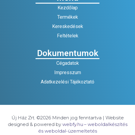
Kezdőlap
Termékek
Kereskedések
Feltételek
Dokumentumok
Cégadatok
Impresszum
Adatkezelési Tájékoztató
Új Ház Zrt. ©2026 Minden jog fenntartva | Website
designed & powered by
webfy
.
hu
– weboldalkészítés
és weboldal-üzemeltetés