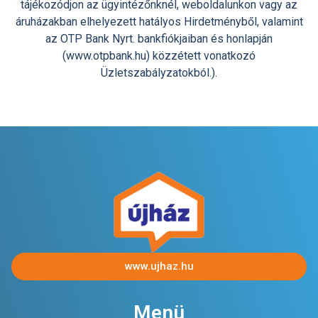
tájékozódjon az ügyintézőnknél, weboldalunkon vagy az
áruházakban elhelyezett hatályos Hirdetményből, valamint
az OTP Bank Nyrt. bankfiókjaiban és honlapján
(www.otpbank.hu) közzétett vonatkozó
Üzletszabályzatokból.).
www.ujhaz.hu
Menü