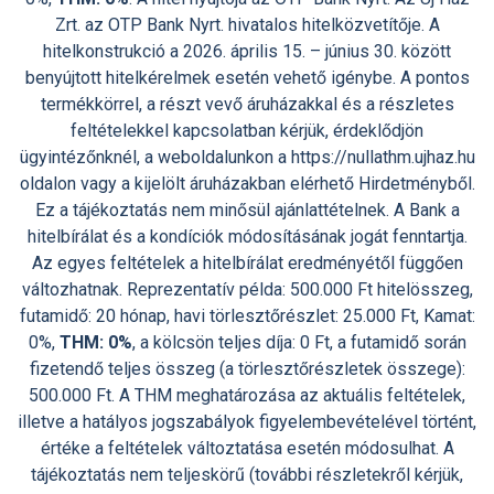
Zrt. az OTP Bank Nyrt. hivatalos hitelközvetítője. A
hitelkonstrukció a 2026. április 15. – június 30. között
benyújtott hitelkérelmek esetén vehető igénybe. A pontos
termékkörrel, a részt vevő áruházakkal és a részletes
feltételekkel kapcsolatban kérjük, érdeklődjön
ügyintézőnknél, a weboldalunkon a https://nullathm.ujhaz.hu
oldalon vagy a kijelölt áruházakban elérhető Hirdetményből.
Ez a tájékoztatás nem minősül ajánlattételnek. A Bank a
hitelbírálat és a kondíciók módosításának jogát fenntartja.
Az egyes feltételek a hitelbírálat eredményétől függően
változhatnak. Reprezentatív példa: 500.000 Ft hitelösszeg,
futamidő: 20 hónap, havi törlesztőrészlet: 25.000 Ft, Kamat:
0%,
THM: 0%
, a kölcsön teljes díja: 0 Ft, a futamidő során
fizetendő teljes összeg (a törlesztőrészletek összege):
500.000 Ft. A THM meghatározása az aktuális feltételek,
illetve a hatályos jogszabályok figyelembevételével történt,
értéke a feltételek változtatása esetén módosulhat. A
tájékoztatás nem teljeskörű (további részletekről kérjük,