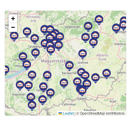
+
−
Leaflet
|
© OpenStreetMap contributors