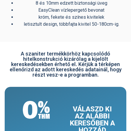
8 és 10mm edzett biztonsági üveg
EasyClean vízlepergető bevonat
króm, fekete és színes kivitelek
letisztult design, többfajta kivitel 50-180cm-ig.
A szaniter termékkörhöz kapcsolódó
hitelkonstrukció kizárólag a kijelölt
kereskedésekben érhető el. Kérjük a térképen
ellenőrizd az adott kereskedés adatainál, hogy
részt vesz-e a programban.
VÁLASZD KI
AZ ALÁBBI
KERESŐBEN A
HOZZÁD