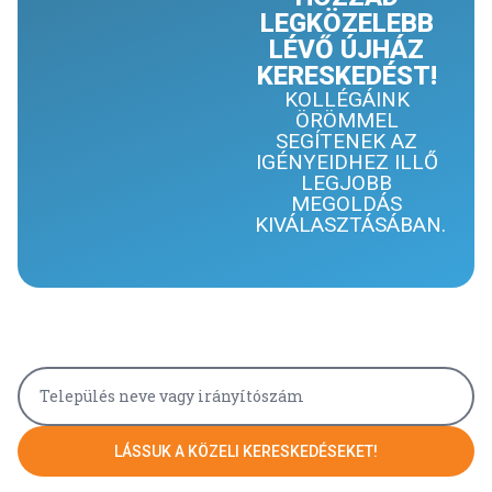
LEGKÖZELEBB
LÉVŐ ÚJHÁZ
KERESKEDÉST!
KOLLÉGÁINK
ÖRÖMMEL
SEGÍTENEK AZ
IGÉNYEIDHEZ ILLŐ
LEGJOBB
MEGOLDÁS
KIVÁLASZTÁSÁBAN.
LÁSSUK A KÖZELI KERESKEDÉSEKET!