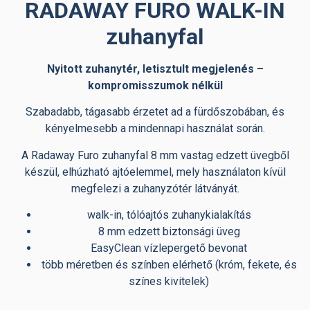
RADAWAY FURO WALK-IN
zuhanyfal
Nyitott zuhanytér, letisztult megjelenés –
kompromisszumok nélkül
Szabadabb, tágasabb érzetet ad a fürdőszobában, és
kényelmesebb a mindennapi használat során.
A Radaway Furo zuhanyfal 8 mm vastag edzett üvegből
készül, elhúzható ajtóelemmel, mely használaton kívül
megfelezi a zuhanyzótér látványát.
walk-in, tólóajtós zuhanykialakítás
8 mm edzett biztonsági üveg
EasyClean vízlepergető bevonat
több méretben és színben elérhető (króm, fekete, és
színes kivitelek)