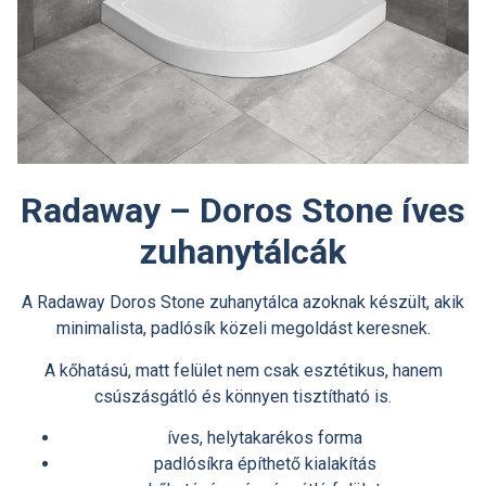
Radaway – Doros Stone íves
zuhanytálcák
A Radaway Doros Stone zuhanytálca azoknak készült, akik
minimalista, padlósík közeli megoldást keresnek.
A kőhatású, matt felület nem csak esztétikus, hanem
csúszásgátló és könnyen tisztítható is.
íves, helytakarékos forma
padlósíkra építhető kialakítás