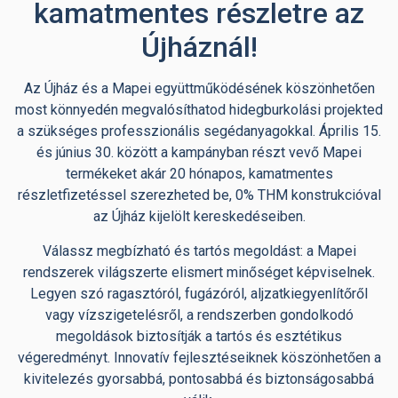
kamatmentes részletre az
Újháznál!
Az Újház és a Mapei együttműködésének köszönhetően
most könnyedén megvalósíthatod hidegburkolási projekted
a szükséges professzionális segédanyagokkal. Április 15.
és június 30. között a kampányban részt vevő Mapei
termékeket akár 20 hónapos, kamatmentes
részletfizetéssel szerezheted be, 0% THM konstrukcióval
az Újház kijelölt kereskedéseiben.
Válassz megbízható és tartós megoldást: a Mapei
rendszerek világszerte elismert minőséget képviselnek.
Legyen szó ragasztóról, fugázóról, aljzatkiegyenlítőről
vagy vízszigetelésről, a rendszerben gondolkodó
megoldások biztosítják a tartós és esztétikus
végeredményt. Innovatív fejlesztéseiknek köszönhetően a
kivitelezés gyorsabbá, pontosabbá és biztonságosabbá