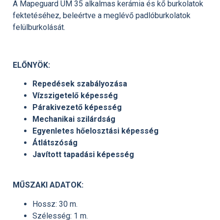
A Mapeguard UM 35 alkalmas kerámia és kő burkolatok
fektetéséhez, beleértve a meglévő padlóburkolatok
felülburkolását.
ELŐNYÖK:
Repedések szabályozása
Vízszigetelő képesség
Párakivezető képesség
Mechanikai szilárdság
Egyenletes hőelosztási képesség
Átlátszóság
Javított tapadási képesség
MŰSZAKI ADATOK:
Hossz: 30 m.
Szélesség: 1 m.