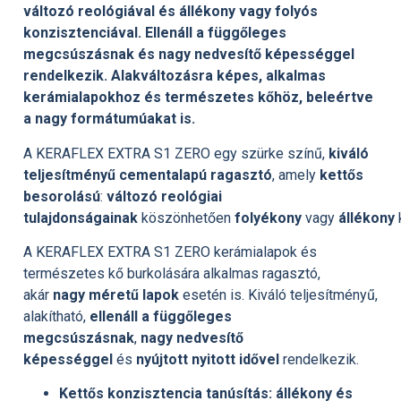
változó reológiával és állékony vagy folyós
konzisztenciával. Ellenáll a függőleges
megcsúszásnak és nagy nedvesítő képességgel
rendelkezik. Alakváltozásra képes, alkalmas
kerámialapokhoz és természetes kőhöz, beleértve
a nagy formátumúakat is.
A KERAFLEX EXTRA S1 ZERO egy szürke színű,
kiváló
teljesítményű cementalapú ragasztó
, amely
kettős
besorolású
:
változó reológiai
tulajdonságainak
köszönhetően
folyékony
vagy
állékony
A KERAFLEX EXTRA S1 ZERO kerámialapok és
természetes kő burkolására alkalmas ragasztó,
akár
nagy méretű lapok
esetén is. Kiváló teljesítményű,
alakítható,
ellenáll a függőleges
megcsúszásnak
,
nagy nedvesítő
képességgel
és
nyújtott nyitott idővel
rendelkezik.
Kettős konzisztencia tanúsítás: állékony és