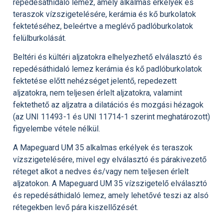
repedésáthidaló lemez, amely alkalmas erkélyek és
teraszok vízszigetelésére, kerámia és kő burkolatok
fektetéséhez, beleértve a meglévő padlóburkolatok
felülburkolását.
Beltéri és kültéri aljzatokra elhelyezhető elválasztó és
repedésáthidaló lemez kerámia és kő padlóburkolatok
fektetése előtt nehézséget jelentő, repedezett
aljzatokra, nem teljesen érlelt aljzatokra, valamint
fektethető az aljzatra a dilatációs és mozgási hézagok
(az UNI 11493-1 és UNI 11714-1 szerint meghatározott)
figyelembe vétele nélkül.
A Mapeguard UM 35 alkalmas erkélyek és teraszok
vízszigetelésére, mivel egy elválasztó és párakivezető
réteget alkot a nedves és/vagy nem teljesen érlelt
aljzatokon. A Mapeguard UM 35 vízszigetelő elválasztó
és repedésáthidaló lemez, amely lehetővé teszi az alsó
rétegekben levő pára kiszellőzését.