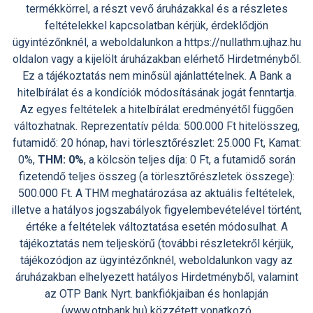
termékkörrel, a részt vevő áruházakkal és a részletes
feltételekkel kapcsolatban kérjük, érdeklődjön
ügyintézőnknél, a weboldalunkon a https://nullathm.ujhaz.hu
oldalon vagy a kijelölt áruházakban elérhető Hirdetményből.
Ez a tájékoztatás nem minősül ajánlattételnek. A Bank a
hitelbírálat és a kondíciók módosításának jogát fenntartja.
Az egyes feltételek a hitelbírálat eredményétől függően
változhatnak. Reprezentatív példa: 500.000 Ft hitelösszeg,
futamidő: 20 hónap, havi törlesztőrészlet: 25.000 Ft, Kamat:
0%,
THM: 0%
, a kölcsön teljes díja: 0 Ft, a futamidő során
fizetendő teljes összeg (a törlesztőrészletek összege):
500.000 Ft. A THM meghatározása az aktuális feltételek,
illetve a hatályos jogszabályok figyelembevételével történt,
értéke a feltételek változtatása esetén módosulhat. A
tájékoztatás nem teljeskörű (további részletekről kérjük,
tájékozódjon az ügyintézőnknél, weboldalunkon vagy az
áruházakban elhelyezett hatályos Hirdetményből, valamint
az OTP Bank Nyrt. bankfiókjaiban és honlapján
(www.otpbank.hu) közzétett vonatkozó