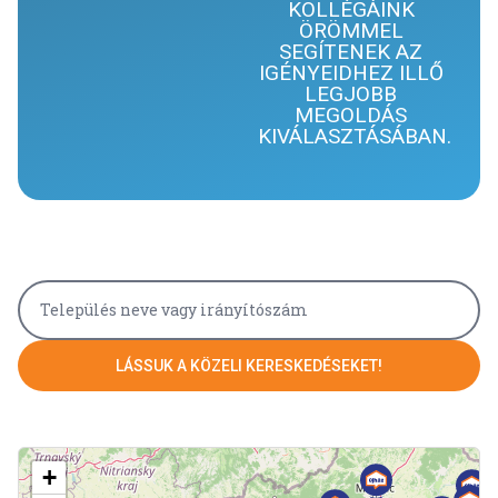
KOLLÉGÁINK
ÖRÖMMEL
SEGÍTENEK AZ
IGÉNYEIDHEZ ILLŐ
LEGJOBB
MEGOLDÁS
KIVÁLASZTÁSÁBAN.
LÁSSUK A KÖZELI KERESKEDÉSEKET!
+