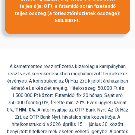
teljes díja: 0 Ft, a futamidő során fizetendő
teljes összeg (a törlesztőrészletek összege):
500.000 Ft.
A kamatmentes részletfizetés kizáróIag a kampányban
részt vevő kereskedésekben meghatározott termékekre
érvényes. A konstrukció az Új Ház Zrt. kijelölt áruházaiban
érhető el, a készlet erejéig. Hitelösszeg: 50.000 Ft és
1.500.000 Ft között. Futamidő: fix 20 hónap. Saját erő:
750.000 forintig 0%, felette min. 20%. Éves ügyleti kamat:
0%,
THM: 0%
. A hitel nyújtója az OTP Bank Nyrt. Az Új Ház
Zrt. az OTP Bank Nyrt. hivatalos hitelközvetítője. A
hitelkonstrukció a 2026. április 15. – június 30. között
benyújtott hitelkérelmek esetén vehető igénybe. A pontos