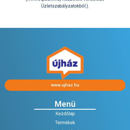
Üzletszabályzatokból.).
www.ujhaz.hu
Menü
Kezdőlap
Termékek