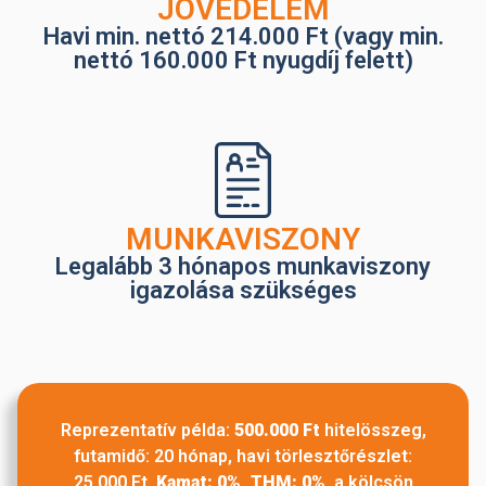
JÖVEDELEM
Havi min. nettó 214.000 Ft (vagy min.
nettó 160.000 Ft nyugdíj felett)
MUNKAVISZONY
Legalább 3 hónapos munkaviszony
igazolása szükséges
Reprezentatív példa:
500.000 Ft
hitelösszeg,
futamidő: 20 hónap, havi törlesztőrészlet:
25.000 Ft,
Kamat: 0%, THM: 0%
, a kölcsön