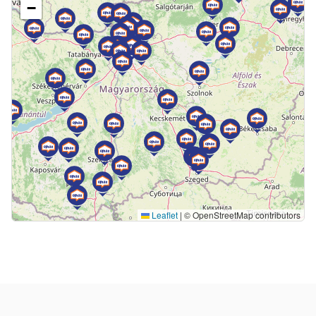
−
Leaflet
|
© OpenStreetMap contributors