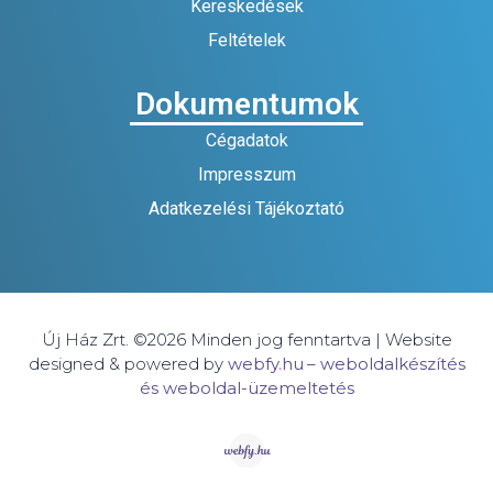
Kereskedések
Feltételek
Dokumentumok
Cégadatok
Impresszum
Adatkezelési Tájékoztató
Új Ház Zrt. ©2026 Minden jog fenntartva | Website
designed & powered by
webfy
.
hu
– weboldalkészítés
és weboldal-üzemeltetés