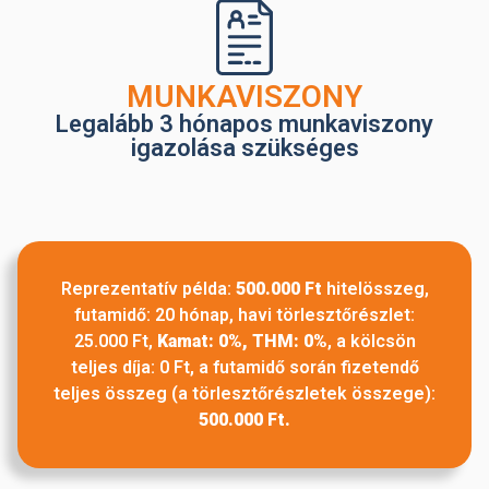
MUNKAVISZONY
Legalább 3 hónapos munkaviszony
igazolása szükséges
Reprezentatív példa:
500.000 Ft
hitelösszeg,
futamidő: 20 hónap, havi törlesztőrészlet:
25.000 Ft,
Kamat: 0%, THM: 0%
, a kölcsön
teljes díja: 0 Ft, a futamidő során fizetendő
teljes összeg (a törlesztőrészletek összege):
500.000 Ft.