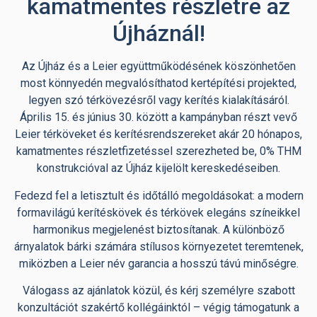
kamatmentes részletre az
Újháznál!
Az Újház és a Leier együttműködésének köszönhetően
most könnyedén megvalósíthatod kertépítési projekted,
legyen szó térkövezésről vagy kerítés kialakításáról.
Április 15. és június 30. között a kampányban részt vevő
Leier térköveket és kerítésrendszereket akár 20 hónapos,
kamatmentes részletfizetéssel szerezheted be, 0% THM
konstrukcióval az Újház kijelölt kereskedéseiben.
Fedezd fel a letisztult és időtálló megoldásokat: a modern
formavilágú kerítéskövek és térkövek elegáns színeikkel
harmonikus megjelenést biztosítanak. A különböző
árnyalatok bárki számára stílusos környezetet teremtenek,
miközben a Leier név garancia a hosszú távú minőségre.
Válogass az ajánlatok közül, és kérj személyre szabott
konzultációt szakértő kollégáinktól – végig támogatunk a