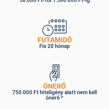
50.000 Ft-tól 1.500.000 Ft-ig
FUTAMIDŐ
Fix 20 hónap
ÖNERŐ
750.000 Ft hiteligény alatt nem kell
önerő *