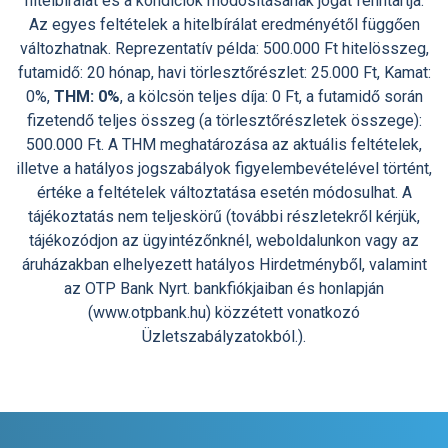
hitelbírálat és a kondíciók módosításának jogát fenntartja.
Az egyes feltételek a hitelbírálat eredményétől függően
változhatnak. Reprezentatív példa: 500.000 Ft hitelösszeg,
futamidő: 20 hónap, havi törlesztőrészlet: 25.000 Ft, Kamat:
0%,
THM: 0%
, a kölcsön teljes díja: 0 Ft, a futamidő során
fizetendő teljes összeg (a törlesztőrészletek összege):
500.000 Ft. A THM meghatározása az aktuális feltételek,
illetve a hatályos jogszabályok figyelembevételével történt,
értéke a feltételek változtatása esetén módosulhat. A
tájékoztatás nem teljeskörű (további részletekről kérjük,
tájékozódjon az ügyintézőnknél, weboldalunkon vagy az
áruházakban elhelyezett hatályos Hirdetményből, valamint
az OTP Bank Nyrt. bankfiókjaiban és honlapján
(www.otpbank.hu) közzétett vonatkozó
Üzletszabályzatokból.).