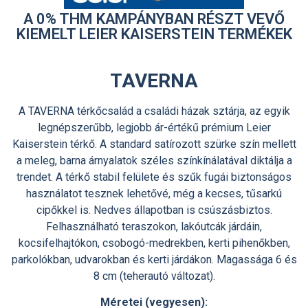
A 0% THM KAMPÁNYBAN RÉSZT VEVŐ
KIEMELT LEIER KAISERSTEIN TERMÉKEK
TAVERNA
A TAVERNA térkőcsalád a családi házak sztárja, az egyik
legnépszerűbb, legjobb ár-értékű prémium Leier
Kaiserstein térkő. A standard satírozott szürke szín mellett
a meleg, barna árnyalatok széles színkínálatával diktálja a
trendet. A térkő stabil felülete és szűk fugái biztonságos
használatot tesznek lehetővé, még a kecses, tűsarkú
cipőkkel is. Nedves állapotban is csúszásbiztos.
Felhasználható teraszokon, lakóutcák járdáin,
kocsifelhajtókon, csobogó-medrekben, kerti pihenőkben,
parkolókban, udvarokban és kerti járdákon. Magassága 6 és
8 cm (teherautó változat).
Méretei (vegyesen):