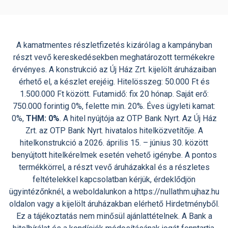
A kamatmentes részletfizetés kizáróIag a kampányban
részt vevő kereskedésekben meghatározott termékekre
érvényes. A konstrukció az Új Ház Zrt. kijelölt áruházaiban
érhető el, a készlet erejéig. Hitelösszeg: 50.000 Ft és
1.500.000 Ft között. Futamidő: fix 20 hónap. Saját erő:
750.000 forintig 0%, felette min. 20%. Éves ügyleti kamat:
0%,
THM: 0%
. A hitel nyújtója az OTP Bank Nyrt. Az Új Ház
Zrt. az OTP Bank Nyrt. hivatalos hitelközvetítője. A
hitelkonstrukció a 2026. április 15. – június 30. között
benyújtott hitelkérelmek esetén vehető igénybe. A pontos
termékkörrel, a részt vevő áruházakkal és a részletes
feltételekkel kapcsolatban kérjük, érdeklődjön
ügyintézőnknél, a weboldalunkon a https://nullathm.ujhaz.hu
oldalon vagy a kijelölt áruházakban elérhető Hirdetményből.
Ez a tájékoztatás nem minősül ajánlattételnek. A Bank a