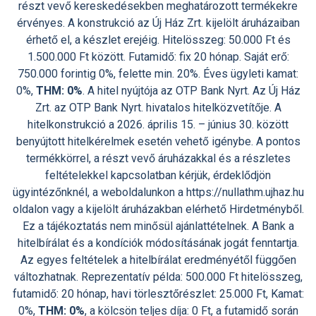
részt vevő kereskedésekben meghatározott termékekre
érvényes. A konstrukció az Új Ház Zrt. kijelölt áruházaiban
érhető el, a készlet erejéig. Hitelösszeg: 50.000 Ft és
1.500.000 Ft között. Futamidő: fix 20 hónap. Saját erő:
750.000 forintig 0%, felette min. 20%. Éves ügyleti kamat:
0%,
THM: 0%
. A hitel nyújtója az OTP Bank Nyrt. Az Új Ház
Zrt. az OTP Bank Nyrt. hivatalos hitelközvetítője. A
hitelkonstrukció a 2026. április 15. – június 30. között
benyújtott hitelkérelmek esetén vehető igénybe. A pontos
termékkörrel, a részt vevő áruházakkal és a részletes
feltételekkel kapcsolatban kérjük, érdeklődjön
ügyintézőnknél, a weboldalunkon a https://nullathm.ujhaz.hu
oldalon vagy a kijelölt áruházakban elérhető Hirdetményből.
Ez a tájékoztatás nem minősül ajánlattételnek. A Bank a
hitelbírálat és a kondíciók módosításának jogát fenntartja.
Az egyes feltételek a hitelbírálat eredményétől függően
változhatnak. Reprezentatív példa: 500.000 Ft hitelösszeg,
futamidő: 20 hónap, havi törlesztőrészlet: 25.000 Ft, Kamat:
0%,
THM: 0%
, a kölcsön teljes díja: 0 Ft, a futamidő során