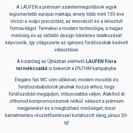
A LAUFEN a prémium szanitermegoldások egyik
legismertebb európai márkája, amely több mint 130 éve
ötvözi a svájci precizitást, az innovációt és a letisztult
formavilágot. Termékei a modern technológia, a magas
minőség és az időtálló design tökéletes találkozását
képviselik, így világszerte az igényes fürdőszobák kedvelt
választásai.
A kizárólag az Újházban elérhető
LAUFEN Fiora
termékcsalád
is bekerült a 0%THM kampányba.
Elegáns fali WC slim ülőkével, modern mosdók és
fürdőszobabútorok járulnak hozzá ahhoz, hogy
fürdőszobád megújuljon, stílusosabbá váljon. Alakítsd át
otthonod kompromisszumok nélkül: válaszd a prémium
megjelenést és a megbízható minőséget, most
kamatmentes részletfizetéssel korlátozott ideig, június 30-
ig!