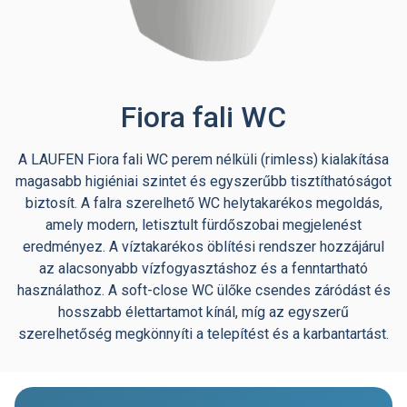
Fiora fali WC
A LAUFEN Fiora fali WC perem nélküli (rimless) kialakítása
magasabb higiéniai szintet és egyszerűbb tisztíthatóságot
biztosít. A falra szerelhető WC helytakarékos megoldás,
amely modern, letisztult fürdőszobai megjelenést
eredményez. A víztakarékos öblítési rendszer hozzájárul
az alacsonyabb vízfogyasztáshoz és a fenntartható
használathoz. A soft-close WC ülőke csendes záródást és
hosszabb élettartamot kínál, míg az egyszerű
szerelhetőség megkönnyíti a telepítést és a karbantartást.