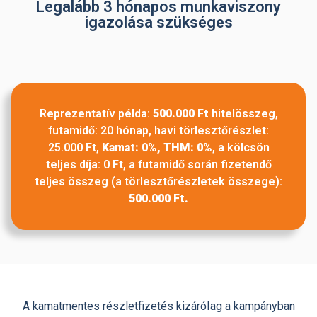
Legalább 3 hónapos munkaviszony
igazolása szükséges
Reprezentatív példa:
500.000 Ft
hitelösszeg,
futamidő: 20 hónap, havi törlesztőrészlet:
25.000 Ft,
Kamat: 0%, THM: 0%
, a kölcsön
teljes díja: 0 Ft, a futamidő során fizetendő
teljes összeg (a törlesztőrészletek összege):
500.000 Ft.
A kamatmentes részletfizetés kizáróIag a kampányban