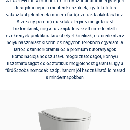
A LAUFEN Fiora mosdók és fürdőszobabútorok egységes
designkoncepció mentén készülnek, így tökéletes
választást jelentenek modern fürdőszobák kialakításához.
A vékony peremű mosdók elegáns megjelenést
biztosítanak, míg a hozzájuk tervezett mosdó alatti
szekrények praktikus tárolóhelyet kínálnak, optimalizálva a
helykihasználást kisebb és nagyobb terekben egyaránt. A
tartós szaniterkerámia és a prémium bútoranyagok
kombinációja hosszú távú megbízhatóságot, könnyű
tisztíthatóságot és esztétikus megjelenést garantál, így a
fürdőszoba nemcsak szép, hanem jól használható is marad
a mindennapokban.