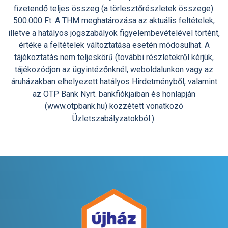
fizetendő teljes összeg (a törlesztőrészletek összege):
500.000 Ft. A THM meghatározása az aktuális feltételek,
illetve a hatályos jogszabályok figyelembevételével történt,
értéke a feltételek változtatása esetén módosulhat. A
tájékoztatás nem teljeskörű (további részletekről kérjük,
tájékozódjon az ügyintézőnknél, weboldalunkon vagy az
áruházakban elhelyezett hatályos Hirdetményből, valamint
az OTP Bank Nyrt. bankfiókjaiban és honlapján
(www.otpbank.hu) közzétett vonatkozó
Üzletszabályzatokból.).