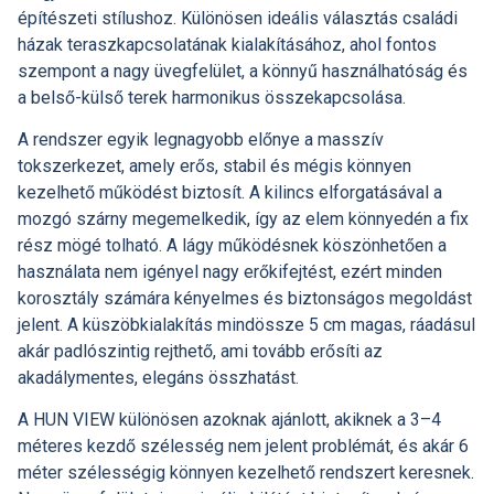
építészeti stílushoz. Különösen ideális választás családi
házak teraszkapcsolatának kialakításához, ahol fontos
szempont a nagy üvegfelület, a könnyű használhatóság és
a belső-külső terek harmonikus összekapcsolása.
A rendszer egyik legnagyobb előnye a masszív
tokszerkezet, amely erős, stabil és mégis könnyen
kezelhető működést biztosít. A kilincs elforgatásával a
mozgó szárny megemelkedik, így az elem könnyedén a fix
rész mögé tolható. A lágy működésnek köszönhetően a
használata nem igényel nagy erőkifejtést, ezért minden
korosztály számára kényelmes és biztonságos megoldást
jelent. A küszöbkialakítás mindössze 5 cm magas, ráadásul
akár padlószintig rejthető, ami tovább erősíti az
akadálymentes, elegáns összhatást.
A HUN VIEW különösen azoknak ajánlott, akiknek a 3–4
méteres kezdő szélesség nem jelent problémát, és akár 6
méter szélességig könnyen kezelhető rendszert keresnek.