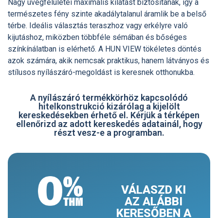
Nagy üvegfelületei maximális kilátást biztosítanak, így a
természetes fény szinte akadálytalanul áramlik be a belső
térbe. Ideális választás teraszhoz vagy erkélyre való
kijutáshoz, miközben többféle sémában és bőséges
színkínálatban is elérhető. A HUN VIEW tökéletes döntés
azok számára, akik nemcsak praktikus, hanem látványos és
stílusos nyílászáró-megoldást is keresnek otthonukba.
A nyílászáró termékkörhöz kapcsolódó
hitelkonstrukció kizárólag a kijelölt
kereskedésekben érhető el. Kérjük a térképen
ellenőrizd az adott kereskedés adatainál, hogy
részt vesz-e a programban.
VÁLASZD KI
AZ ALÁBBI
KERESŐBEN A