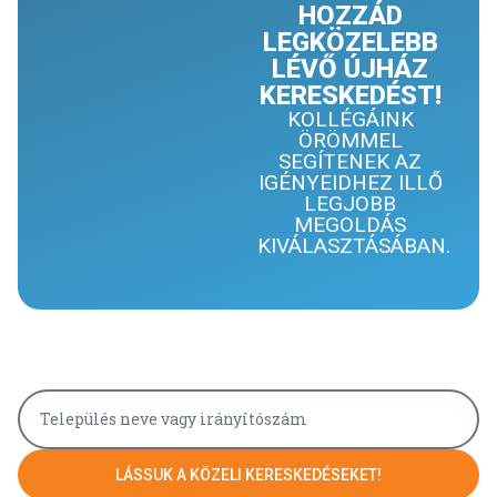
HOZZÁD
LEGKÖZELEBB
LÉVŐ ÚJHÁZ
KERESKEDÉST!
KOLLÉGÁINK
ÖRÖMMEL
SEGÍTENEK AZ
IGÉNYEIDHEZ ILLŐ
LEGJOBB
MEGOLDÁS
KIVÁLASZTÁSÁBAN.
LÁSSUK A KÖZELI KERESKEDÉSEKET!