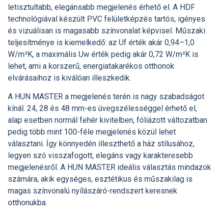
letisztultabb, elegánsabb megjelenés érhető el. A HDF
technológiával készült PVC felületképzés tartós, igényes
és vizuálisan is magasabb színvonalat képvisel. Műszaki
teljesítménye is kiemelkedő: az Uf érték akár 0,94–1,0
W/m²K, a maximális Uw érték pedig akár 0,72 W/m²K is
lehet, ami a korszerű, energiatakarékos otthonok
elvárásaihoz is kiválóan illeszkedik.
A HUN MASTER a megjelenés terén is nagy szabadságot
kínál. 24, 28 és 48 mm-es üvegszélességgel érhető el,
alap esetben normál fehér kivitelben, fóliázott változatban
pedig több mint 100-féle megjelenés közül lehet
választani. Így könnyedén illeszthető a ház stílusához,
legyen szó visszafogott, elegáns vagy karakteresebb
megjelenésről. A HUN MASTER ideális választás mindazok
számára, akik egységes, esztétikus és műszakilag is
magas színvonalú nyílászáró-rendszert keresnek
otthonukba.