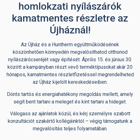
homlokzati nyílászárók
kamatmentes részletre az
Újháznál!
Az Újház és a Huntherm együttműködésének
köszönhetően könnyedén megvalósíthatod otthonod
nyílászárócseréjét vagy építését. Április 15. és június 30.
között a kampányban részt vevő terméktípusokat akár 20
hónapos, kamatmentes részletfizetéssel megrendelheted
az Újház kijelölt kereskedéseiben.
Dönts tartós és energiahatékony megoldás mellett, amely
segít bent tartani a meleget és kint tartani a hideget.
Válogass az ajánlatok közül, és kérj személyre szabott
konzultációt szakértő kollégáinktól – végig támogatunk a
megvalósítás teljes folyamatában.