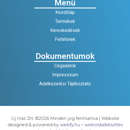
Menü
Kezdőlap
Termékek
Kereskedések
Feltételek
Dokumentumok
Cégadatok
Impresszum
Adatkezelési Tájékoztató
Új Ház Zrt. ©2026 Minden jog fenntartva | Website
designed & powered by
webfy
.
hu
– weboldalkészítés