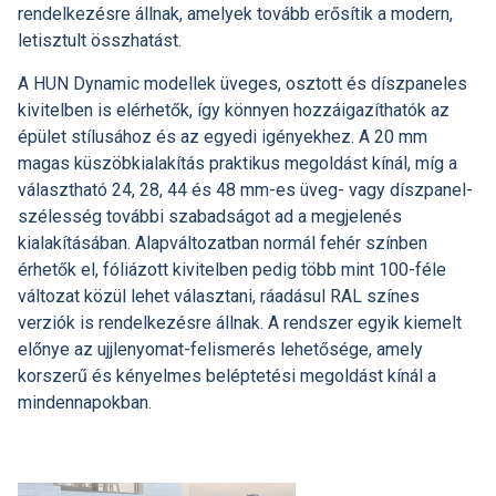
rendelkezésre állnak, amelyek tovább erősítik a modern,
letisztult összhatást.
A HUN Dynamic modellek üveges, osztott és díszpaneles
kivitelben is elérhetők, így könnyen hozzáigazíthatók az
épület stílusához és az egyedi igényekhez. A 20 mm
magas küszöbkialakítás praktikus megoldást kínál, míg a
választható 24, 28, 44 és 48 mm-es üveg- vagy díszpanel-
szélesség további szabadságot ad a megjelenés
kialakításában. Alapváltozatban normál fehér színben
érhetők el, fóliázott kivitelben pedig több mint 100-féle
változat közül lehet választani, ráadásul RAL színes
verziók is rendelkezésre állnak. A rendszer egyik kiemelt
előnye az ujjlenyomat-felismerés lehetősége, amely
korszerű és kényelmes beléptetési megoldást kínál a
mindennapokban.