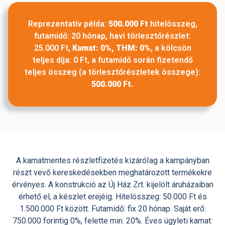
Reprezentatív példa:
500.000 Ft
hitelösszeg,
futamidő: 20 hónap, havi törlesztőrészlet:
25.000 Ft,
Kamat: 0%, THM: 0%
, a kölcsön
teljes díja: 0 Ft, a futamidő során fizetendő
teljes összeg (a törlesztőrészletek összege):
500.000 Ft.
A kamatmentes részletfizetés kizáróIag a kampányban
részt vevő kereskedésekben meghatározott termékekre
érvényes. A konstrukció az Új Ház Zrt. kijelölt áruházaiban
érhető el, a készlet erejéig. Hitelösszeg: 50.000 Ft és
1.500.000 Ft között. Futamidő: fix 20 hónap. Saját erő:
750.000 forintig 0%, felette min. 20%. Éves ügyleti kamat: