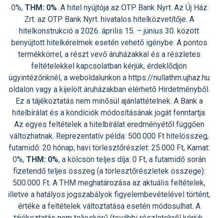
0%,
THM: 0%
. A hitel nyújtója az OTP Bank Nyrt. Az Új Ház
Zrt. az OTP Bank Nyrt. hivatalos hitelközvetítője. A
hitelkonstrukció a 2026. április 15. – június 30. között
benyújtott hitelkérelmek esetén vehető igénybe. A pontos
termékkörrel, a részt vevő áruházakkal és a részletes
feltételekkel kapcsolatban kérjük, érdeklődjön
ügyintézőnknél, a weboldalunkon a https://nullathm.ujhaz.hu
oldalon vagy a kijelölt áruházakban elérhető Hirdetményből.
Ez a tájékoztatás nem minősül ajánlattételnek. A Bank a
hitelbírálat és a kondíciók módosításának jogát fenntartja.
Az egyes feltételek a hitelbírálat eredményétől függően
változhatnak. Reprezentatív példa: 500.000 Ft hitelösszeg,
futamidő: 20 hónap, havi törlesztőrészlet: 25.000 Ft, Kamat:
0%,
THM: 0%
, a kölcsön teljes díja: 0 Ft, a futamidő során
fizetendő teljes összeg (a törlesztőrészletek összege):
500.000 Ft. A THM meghatározása az aktuális feltételek,
illetve a hatályos jogszabályok figyelembevételével történt,
értéke a feltételek változtatása esetén módosulhat. A
tájékoztatás nem teljeskörű (további részletekről kérjük,