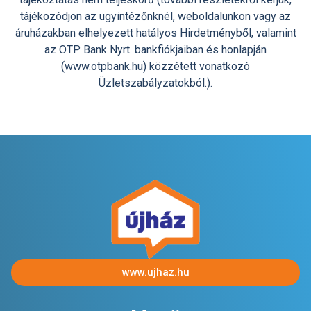
tájékozódjon az ügyintézőnknél, weboldalunkon vagy az
áruházakban elhelyezett hatályos Hirdetményből, valamint
az OTP Bank Nyrt. bankfiókjaiban és honlapján
(www.otpbank.hu) közzétett vonatkozó
Üzletszabályzatokból.).
www.ujhaz.hu