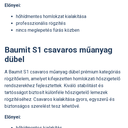
Előnyei:
hőhídmentes homlokzat kialakítása
professzionális rögzítés
nincs meglepetés fúrás közben
Baumit S1 csavaros műanyag
dübel
A Baumit S1 csavaros műanyag dübel prémium kategóriás
rögzítőelem, amelyet kifejezetten homlokzati hőszigetelő
rendszerekhez fejlesztettek. Kiváló stabilitást és
tartósságot biztosít különféle hőszigetelő lemezek
rögzítéséhez. Csavaros kialakítása gyors, egyszerű és
biztonságos szerelést tesz lehetővé.
Előnyei:
hőhídmentes kialakítás