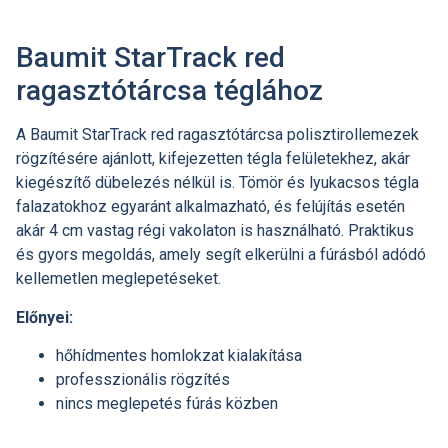
Baumit StarTrack red
ragasztótárcsa téglához
A Baumit StarTrack red ragasztótárcsa polisztirollemezek
rögzítésére ajánlott, kifejezetten tégla felületekhez, akár
kiegészítő dübelezés nélkül is. Tömör és lyukacsos tégla
falazatokhoz egyaránt alkalmazható, és felújítás esetén
akár 4 cm vastag régi vakolaton is használható. Praktikus
és gyors megoldás, amely segít elkerülni a fúrásból adódó
kellemetlen meglepetéseket.
Előnyei:
hőhídmentes homlokzat kialakítása
professzionális rögzítés
nincs meglepetés fúrás közben