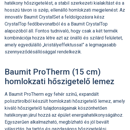
hatékony hőszigetelést, a stabil szerkezeti kialakítást és a
hosszú távon is szép, ellenálló homlokzati megjelenést. Az
innovatív Baumit CrystalSet a feldolgozásra kész
CrystalTop fedőbevonatból és a Baumit CrystalTop
alapozóból áll. Fontos tudnivaló, hogy csak a két termék
kombinációja hozza létre azt az önálló és szilárd felületet,
amely egyedülálló „kristályeffektussal” a legmagasabb
szennyeződésállósággal rendelkezik.
Baumit ProTherm (15 cm)
homlokzati hőszigetelő lemez
A Baumit ProTherm egy fehér színű, expandált
polisztirolból készült homlokzati hőszigetelő lemez, amely
kiváló hőszigetelő tulajdonságainak köszönhetően
hatékonyan járul hozzá az épület energiahatékonyságához.
Egyszerűen alkalmazható, megbízható és jól bevált
választás, ha tartós és gazdaságos hőszigetelési