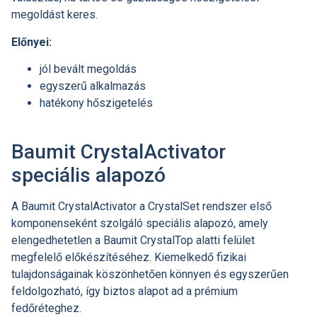
megoldást keres.
Előnyei:
jól bevált megoldás
egyszerű alkalmazás
hatékony hőszigetelés
Baumit CrystalActivator
speciális alapozó
A Baumit CrystalActivator a CrystalSet rendszer első
komponenseként szolgáló speciális alapozó, amely
elengedhetetlen a Baumit CrystalTop alatti felület
megfelelő előkészítéséhez. Kiemelkedő fizikai
tulajdonságainak köszönhetően könnyen és egyszerűen
feldolgozható, így biztos alapot ad a prémium
fedőréteghez.