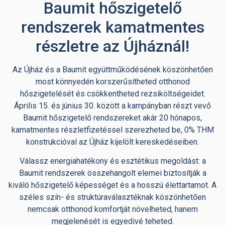
Baumit hőszigetelő
rendszerek kamatmentes
részletre az Újháznál!
Az Újház és a Baumit együttműködésének köszönhetően
most könnyedén korszerűsítheted otthonod
hőszigetelését és csökkentheted rezsiköltségeidet.
Április 15. és június 30. között a kampányban részt vevő
Baumit hőszigetelő rendszereket akár 20 hónapos,
kamatmentes részletfizetéssel szerezheted be, 0% THM
konstrukcióval az Újház kijelölt kereskedéseiben.
Válassz energiahatékony és esztétikus megoldást: a
Baumit rendszerek összehangolt elemei biztosítják a
kiváló hőszigetelő képességet és a hosszú élettartamot. A
széles szín- és struktúraválasztéknak köszönhetően
nemcsak otthonod komfortját növelheted, hanem
megjelenését is egyedivé teheted.