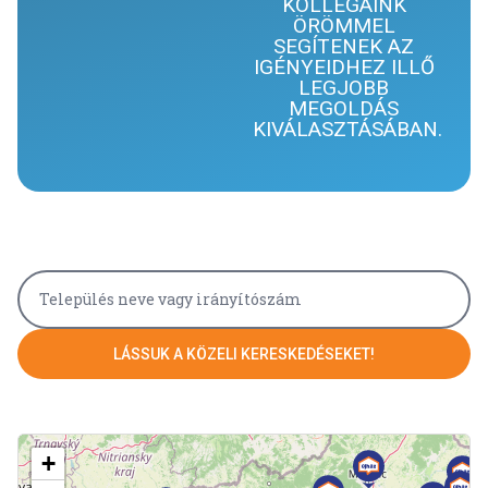
KOLLÉGÁINK
ÖRÖMMEL
SEGÍTENEK AZ
IGÉNYEIDHEZ ILLŐ
LEGJOBB
MEGOLDÁS
KIVÁLASZTÁSÁBAN.
LÁSSUK A KÖZELI KERESKEDÉSEKET!
+