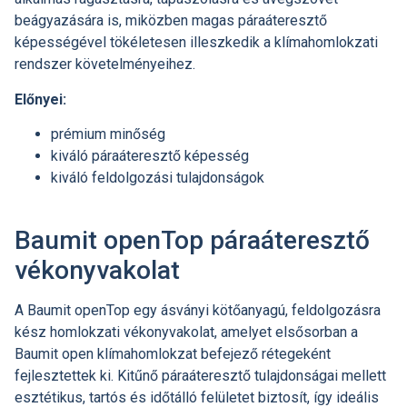
beágyazására is, miközben magas páraáteresztő
képességével tökéletesen illeszkedik a klímahomlokzati
rendszer követelményeihez.
Előnyei:
prémium minőség
kiváló páraáteresztő képesség
kiváló feldolgozási tulajdonságok
Baumit openTop páraáteresztő
vékonyvakolat
A Baumit openTop egy ásványi kötőanyagú, feldolgozásra
kész homlokzati vékonyvakolat, amelyet elsősorban a
Baumit open klímahomlokzat befejező rétegeként
fejlesztettek ki. Kitűnő páraáteresztő tulajdonságai mellett
esztétikus, tartós és időtálló felületet biztosít, így ideális