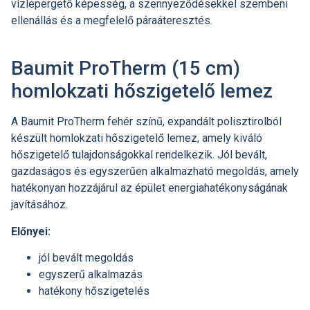
vízlepergető képesség, a szennyeződésekkel szembeni
ellenállás és a megfelelő páraáteresztés.
Baumit ProTherm (15 cm)
homlokzati hőszigetelő lemez
A Baumit ProTherm fehér színű, expandált polisztirolból
készült homlokzati hőszigetelő lemez, amely kiváló
hőszigetelő tulajdonságokkal rendelkezik. Jól bevált,
gazdaságos és egyszerűen alkalmazható megoldás, amely
hatékonyan hozzájárul az épület energiahatékonyságának
javításához.
Előnyei:
jól bevált megoldás
egyszerű alkalmazás
hatékony hőszigetelés