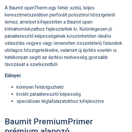
A Baumit openTherm egy fehér színű, teljes
keresztmetszetében perforált polisztirol hőszigetelő
lemez, amelyet kifejezetten a Baumit open
klímahomlokzathoz fejlesztettek ki. Különlegesen jó
páraáteresztő képességének köszönhetően ideális
választás vegyes vagy ismeretlen összetételű falazatok
utólagos hőszigetelésére, valamint új építés esetén is
hatékonyan segíti az építési nedvesség gyorsabb
távozását a szerkezetből.
Előnyei:
könnyen feldolgozható
kiváló páraáteresztő képesség
speciálisan téglafalazatokhoz kifejlesztve
Baumit PremiumPrimer
prémium alapozó