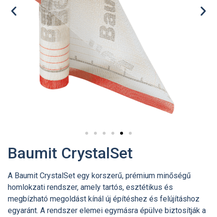
Baumit CrystalSet
A Baumit CrystalSet egy korszerű, prémium minőségű
homlokzati rendszer, amely tartós, esztétikus és
megbízható megoldást kínál új építéshez és felújításhoz
egyaránt. A rendszer elemei egymásra épülve biztosítják a