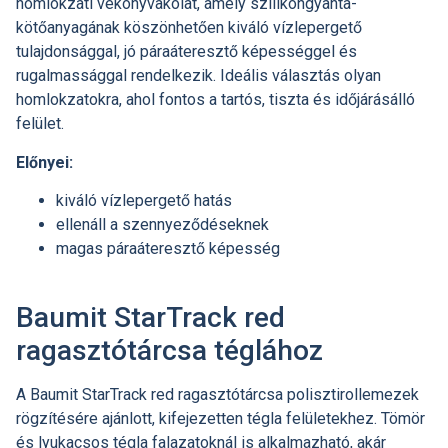
homlokzati vékonyvakolat, amely szilikongyanta-
kötőanyagának köszönhetően kiváló vízlepergető
tulajdonsággal, jó páraáteresztő képességgel és
rugalmassággal rendelkezik. Ideális választás olyan
homlokzatokra, ahol fontos a tartós, tiszta és időjárásálló
felület.
Előnyei:
kiváló vízlepergető hatás
ellenáll a szennyeződéseknek
magas páraáteresztő képesség
Baumit StarTrack red
ragasztótárcsa téglához
A Baumit StarTrack red ragasztótárcsa polisztirollemezek
rögzítésére ajánlott, kifejezetten tégla felületekhez. Tömör
és lyukacsos tégla falazatoknál is alkalmazható, akár