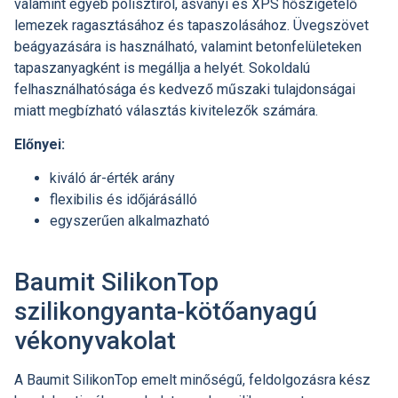
valamint egyéb polisztirol, ásványi és XPS hőszigetelő
lemezek ragasztásához és tapaszolásához. Üvegszövet
beágyazására is használható, valamint betonfelületeken
tapaszanyagként is megállja a helyét. Sokoldalú
felhasználhatósága és kedvező műszaki tulajdonságai
miatt megbízható választás kivitelezők számára.
Előnyei:
kiváló ár-érték arány
flexibilis és időjárásálló
egyszerűen alkalmazható
Baumit SilikonTop
szilikongyanta-kötőanyagú
vékonyvakolat
A Baumit SilikonTop emelt minőségű, feldolgozásra kész