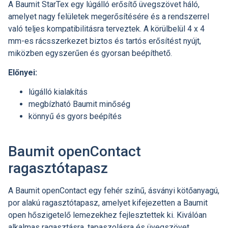
A Baumit StarTex egy lúgálló erősítő üvegszövet háló,
amelyet nagy felületek megerősítésére és a rendszerrel
való teljes kompatibilitásra terveztek. A körülbelül 4 x 4
mm-es rácsszerkezet biztos és tartós erősítést nyújt,
miközben egyszerűen és gyorsan beépíthető.
Előnyei:
lúgálló kialakítás
megbízható Baumit minőség
könnyű és gyors beépítés
Baumit openContact
ragasztótapasz
A Baumit openContact egy fehér színű, ásványi kötőanyagú,
por alakú ragasztótapasz, amelyet kifejezetten a Baumit
open hőszigetelő lemezekhez fejlesztettek ki. Kiválóan
alkalmas ragasztásra, tapaszolásra és üvegszövet