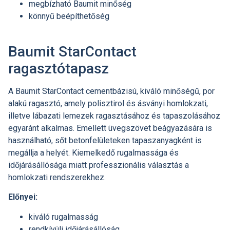
megbízható Baumit minőség
könnyű beépíthetőség
Baumit StarContact
ragasztótapasz
A Baumit StarContact cementbázisú, kiváló minőségű, por
alakú ragasztó, amely polisztirol és ásványi homlokzati,
illetve lábazati lemezek ragasztásához és tapaszolásához
egyaránt alkalmas. Emellett üvegszövet beágyazására is
használható, sőt betonfelületeken tapaszanyagként is
megállja a helyét. Kiemelkedő rugalmassága és
időjárásállósága miatt professzionális választás a
homlokzati rendszerekhez.
Előnyei:
kiváló rugalmasság
rendkívüli időjárásállóság