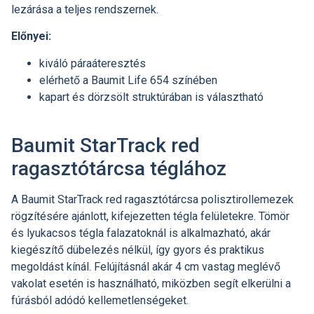
lezárása a teljes rendszernek.
Előnyei:
kiváló páraáteresztés
elérhető a Baumit Life 654 színében
kapart és dörzsölt struktúrában is választható
Baumit StarTrack red
ragasztótárcsa téglához
A Baumit StarTrack red ragasztótárcsa polisztirollemezek
rögzítésére ajánlott, kifejezetten tégla felületekre. Tömör
és lyukacsos tégla falazatoknál is alkalmazható, akár
kiegészítő dübelezés nélkül, így gyors és praktikus
megoldást kínál. Felújításnál akár 4 cm vastag meglévő
vakolat esetén is használható, miközben segít elkerülni a
fúrásból adódó kellemetlenségeket.